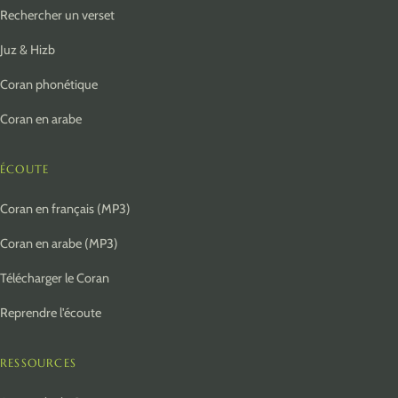
Nicolas Delmouly, Sonia Djebaili, Charity Connect,
Rechercher un verset
TESSY BZH et ENERGIEDIN ont contribué à cette
Juz & Hizb
page
Coran phonétique
Bienvenue sur Le-Coran.com ! Si vous aussi vous
souhaitez contribuer au futur de Le-Coran.com,
Coran en arabe
merci de nous contacter.
Nicolas Delmouly - Développeur web
ÉCOUTE
Sonia Djebaili - Auteure et entrepreneure
Coran en français (MP3)
Charity Connect · TESSY BZH · ENERGIEDIN
Coran en arabe (MP3)
Télécharger le Coran
Reprendre l'écoute
RESSOURCES