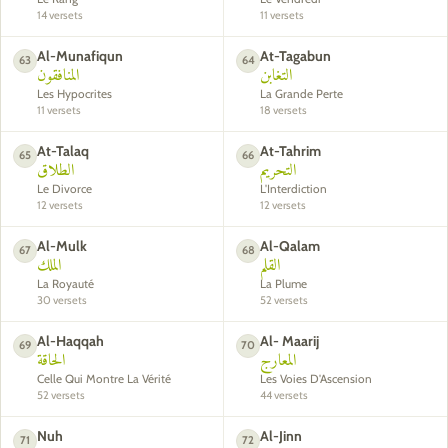
14 versets
11 versets
Al-Munafiqun
At-Tagabun
63
64
التغابن
المنافقون
Les Hypocrites
La Grande Perte
11 versets
18 versets
At-Talaq
At-Tahrim
65
66
التحريم
الطلاق
Le Divorce
L'Interdiction
12 versets
12 versets
Al-Mulk
Al-Qalam
67
68
القلم
الملك
La Royauté
La Plume
30 versets
52 versets
Al-Haqqah
Al- Maarij
69
70
المعارج
الحاقة
Celle Qui Montre La Vérité
Les Voies D'Ascension
52 versets
44 versets
Nuh
Al-Jinn
71
72