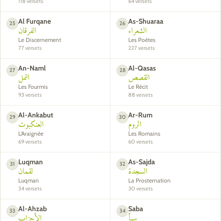
118 versets
64 versets
Al Furqane
As-Shuaraa
25
26
الشعراء
الفرقان
Le Discernement
Les Poètes
77 versets
227 versets
An-Naml
Al-Qasas
27
28
القصص
النمل
Les Fourmis
Le Récit
93 versets
88 versets
Al-Ankabut
Ar-Rum
29
30
الروم
العنكبوت
L'Araignée
Les Romains
69 versets
60 versets
Luqman
As-Sajda
31
32
السجدة
لقمان
Luqman
La Prosternation
34 versets
30 versets
Al-Ahzab
Saba
33
34
سبأ
الأحزاب