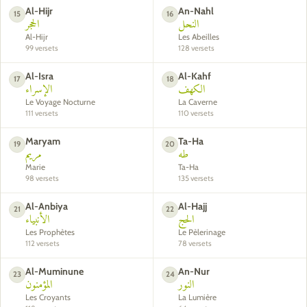
Al-Hijr
An-Nahl
15
16
النحل
الحجر
Al-Hijr
Les Abeilles
99 versets
128 versets
Al-Isra
Al-Kahf
17
18
الكهف
الإسراء
Le Voyage Nocturne
La Caverne
111 versets
110 versets
Maryam
Ta-Ha
19
20
طه
مريم
Marie
Ta-Ha
98 versets
135 versets
Al-Anbiya
Al-Hajj
21
22
الحج
الأنبياء
Les Prophètes
Le Pèlerinage
112 versets
78 versets
Al-Muminune
An-Nur
23
24
النور
المؤمنون
Les Croyants
La Lumière