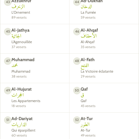
Azzukhruf
Ad-Dukhan
43
44
الدخان
الزخرف
L'Ornement
La Fumée
89 versets
59 versets
Al-Jathya
Al-Ahqaf
45
46
الأحقاف
الجاثية
L'Agenouillée
Al-Ahqaf
37 versets
35 versets
Muhammad
Al-Fath
47
48
الفتح
محمد
Muhammad
La Victoire éclatante
38 versets
29 versets
Al-Hujurat
Qaf
49
50
ق
الحجرات
Les Appartements
Qaf
18 versets
45 versets
Ad-Dariyat
At-Tur
51
52
الطور
الذاريات
Qui éparpillent
At-Tur
60 versets
49 versets