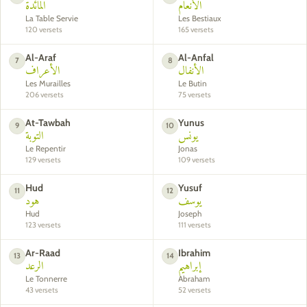
الأنعام
المائدة
La Table Servie
Les Bestiaux
120 versets
165 versets
Al-Araf
Al-Anfal
7
8
الأنفال
الأعراف
Les Murailles
Le Butin
206 versets
75 versets
At-Tawbah
Yunus
9
10
يونس
التوبة
Le Repentir
Jonas
129 versets
109 versets
Hud
Yusuf
11
12
يوسف
هود
Hud
Joseph
123 versets
111 versets
Ar-Raad
Ibrahim
13
14
إبراهيم
الرعد
Le Tonnerre
Abraham
43 versets
52 versets