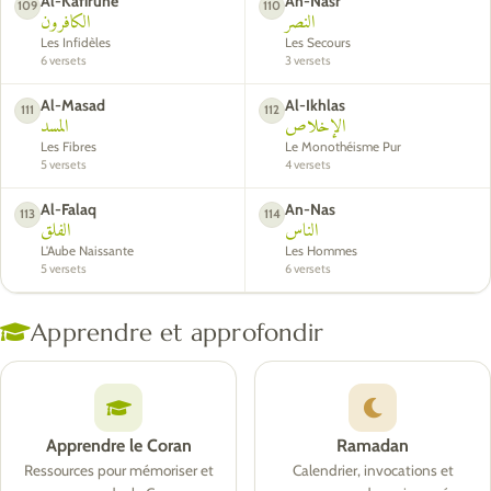
Al-Kafirune
An-Nasr
109
110
النصر
الكافرون
Les Infidèles
Les Secours
6 versets
3 versets
Al-Masad
Al-Ikhlas
111
112
الإخلاص
المسد
Les Fibres
Le Monothéisme Pur
5 versets
4 versets
Al-Falaq
An-Nas
113
114
الناس
الفلق
L'Aube Naissante
Les Hommes
5 versets
6 versets
Apprendre et approfondir
Apprendre le Coran
Ramadan
Ressources pour mémoriser et
Calendrier, invocations et