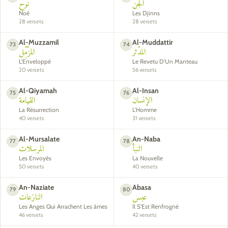
الجن
نوح
Noé
Les Djinns
28 versets
28 versets
Al-Muzzamil
Al-Muddattir
73
74
المدّثر
المزّمِّل
L'Enveloppé
Le Revetu D'Un Manteau
20 versets
56 versets
Al-Qiyamah
Al-Insan
75
76
الإنسان
القيامة
La Résurrection
L'Homme
40 versets
31 versets
Al-Mursalate
An-Naba
77
78
النبأ
المرسلات
Les Envoyés
La Nouvelle
50 versets
40 versets
An-Naziate
Abasa
79
80
عبس
النازعات
Les Anges Qui Arrachent Les âmes
Il S'Est Renfrogné
46 versets
42 versets