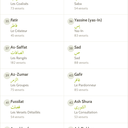
Les Coalisés
Saba
73 versets
54 versets
Fatir
Yassine (yas-In)
35
36
يس
فاطر
Le Créateur
Yas-In
45 versets
83 versets
As-Saffat
Sad
37
38
ص
الصافات
Les Rangés
Sad
182 versets
88 versets
Az-Zumar
Gafir
39
40
غافر
الزمر
Les Groupes
Le Pardonneur
75 versets
85 versets
Fussilat
Ash Shura
41
42
الشورى
فصلت
Les Versets Détaillés
La Consultation
54 versets
53 versets