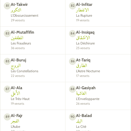
At-Takwir
Al-Infitar
81
82
الانفطار
التكوير
L'Obscurcissement
La Rupture
29 versets
19 versets
Al-Mutaffifin
Al-Insiqaq
83
84
الانشقاق
المطففين
Les Fraudeurs
La Déchirure
36 versets
25 versets
Al-Buruj
At-Tariq
85
86
الطارق
البروج
Les Constellations
L'Astre Nocturne
22 versets
17 versets
Al-Ala
Al-Gasiyah
87
88
الغاشية
الأعلى
Le Très-Haut
L'Enveloppante
19 versets
26 versets
Al-Fajr
Al-Balad
89
90
البلد
الفجر
L'Aube
La Cité