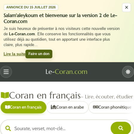
×
ANNONCE DU 15 JUILLET 2026
Salam'aleykoum et bienvenue sur la version 2 de Le-
Coran.com
Je suis heureux de présenter à nos visiteurs cette nouvelle version
de
Le-Coran.com
. Elle conserve les fonctionnalités que vous
utilisez déjà au quotidien, tout en apportant une interface plus
claire, plus rapide
...
Faire un don
Lire la suite
Le-
Coran.com
Menu
Coran en français
– Lire, écouter, étudier
Coran en français
Coran en arabe
Coran phonétique