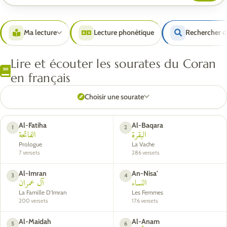
Ma lecture
Lecture phonétique
Rechercher d
Lire et écouter les sourates du Coran
en français
Choisir une sourate
Al-Fatiha
Al-Baqara
1
2
البقرة
الفاتحة
Prologue
La Vache
7 versets
286 versets
Al-Imran
An-Nisa'
3
4
النساء
آل عمران
La Famille D'Imran
Les Femmes
200 versets
176 versets
Al-Maidah
Al-Anam
5
6