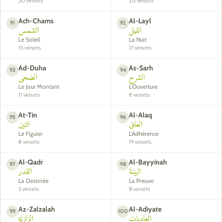
30 versets
20 versets
Ach-Chams
Al-Layl
91
92
الليل
الشمس
Le Soleil
La Nuit
15 versets
21 versets
Ad-Duha
As-Sarh
93
94
الشرح
الضحى
Le Jour Montant
L'Ouverture
11 versets
8 versets
At-Tin
Al-Alaq
95
96
العلق
التين
Le Figuier
L'Adhérence
8 versets
19 versets
Al-Qadr
Al-Bayyinah
97
98
البينة
القدر
La Destinée
La Preuve
5 versets
8 versets
Az-Zalzalah
Al-Adiyate
99
100
العاديات
الزلزلة