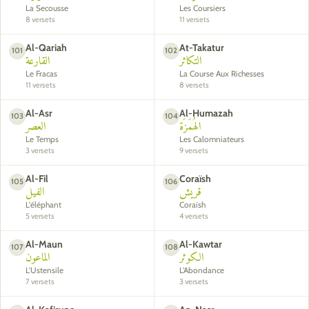
La Secousse
Les Coursiers
8 versets
11 versets
Al-Qariah
At-Takatur
101
102
التكاثر
القارعة
Le Fracas
La Course Aux Richesses
11 versets
8 versets
Al-Asr
Al-Humazah
103
104
الهُمَزَة
العصر
Le Temps
Les Calomniateurs
3 versets
9 versets
Al-Fil
Coraïsh
105
106
قريش
الفيل
L'éléphant
Coraïsh
5 versets
4 versets
Al-Maun
Al-Kawtar
107
108
الكوثر
الماعون
L'Ustensile
L'Abondance
7 versets
3 versets