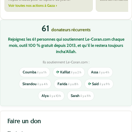
Voir toutes nos actions à Gaza ›
61
donateurs récurrents
Rejoignez les 61 personnes qui soutiennent Le-Coran.com chaque
mois, outil 100 % gratuit depuis 2013, et qu’il le restera toujours
incha’Allah.
Ils soutiennent Le-Coran.com :
Coumba
⟳
Kafilat
Assa
il y a 1 h
il y a 2 h
il y a 4 h
Sirandou
Farida
⟳
Said
il y a 4 h
il y a 8 h
il y a 9 h
Alya
Sarah
il y a 10 h
il y a 11 h
Faire un don