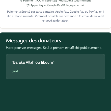
🔒 Paiement 100 % sécurisé
🔓 Résiliable à tout moment
💳 Apple Pay et Google Pay
📧 Reçu par email
Paiement sécurisé par carte bancaire, Apple Pay, Google Pay ou PayPal, en 1
clic à l’étape suivante. Virement possible sur demande. Un email de suivi est
envoyé au donateur.
Messages des donateurs
Merci pour vos messages. Seul le prénom est affiché publiquement.
“Baraka Allah ou fikoum”
Said