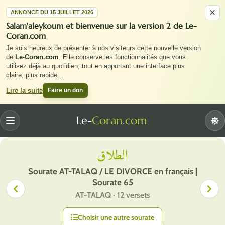
×
ANNONCE DU 15 JUILLET 2026
Salam'aleykoum et bienvenue sur la version 2 de Le-
Coran.com
Je suis heureux de présenter à nos visiteurs cette nouvelle version
de
Le-Coran.com
. Elle conserve les fonctionnalités que vous
utilisez déjà au quotidien, tout en apportant une interface plus
claire, plus rapide
...
Faire un don
Lire la suite
Le-
Coran.com
Menu
الطلاق
Sourate AT-TALAQ / LE DIVORCE en français |
Sourate 65
AT-TALAQ · 12 versets
Choisir une autre sourate