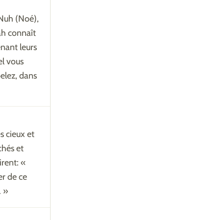
 Nuh (Noé),
ah connaît
enant leurs
el vous
elez, dans
s cieux et
chés et
rent: «
r de ce
. »