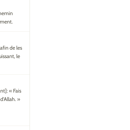
 chemin
rement.
fin de les
uissant, le
t]: « Fais
d'Allah. »