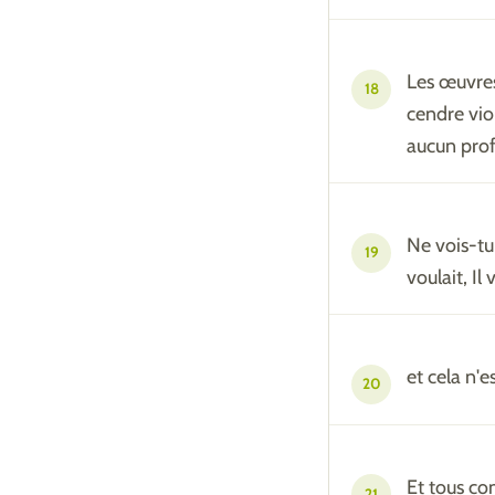
Les œuvres
18
cendre vio
aucun profi
Ne vois-tu 
19
voulait, Il
et cela n'e
20
Et tous com
21