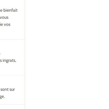
e bienfait
 vous
vie vos
s
 ingrats,
 sont sur
ge.