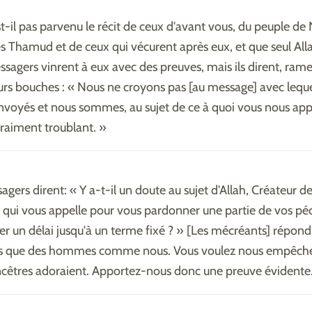
t-il pas parvenu le récit de ceux d'avant vous, du peuple de
es Thamud et de ceux qui vécurent après eux, et que seul All
ssagers vinrent à eux avec des preuves, mais ils dirent, ram
urs bouches : « Nous ne croyons pas [au message] avec lequ
nvoyés et nous sommes, au sujet de ce à quoi vous nous app
raiment troublant. »
gers dirent: « Y a-t-il un doute au sujet d'Allah, Créateur de
e, qui vous appelle pour vous pardonner une partie de vos pé
r un délai jusqu'à un terme fixé ? » [Les mécréants] répondi
es que des hommes comme nous. Vous voulez nous empêche
cêtres adoraient. Apportez-nous donc une preuve évidente