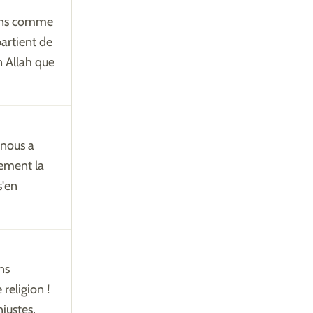
ains comme
partient de
n Allah que
 nous a
rement la
s'en
ns
religion !
justes,