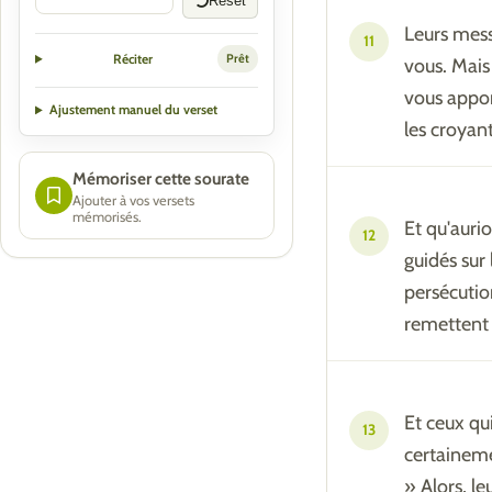
Reset
Leurs mes
11
Réciter
Prêt
vous. Mais 
vous appor
Ajustement manuel du verset
les croyan
Mémoriser cette sourate
Ajouter à vos versets
mémorisés.
Et qu'auri
12
guidés sur
persécutio
remettent 
Et ceux qu
13
certaineme
» Alors, l