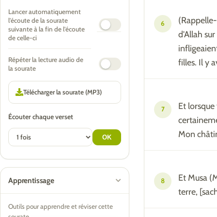
Lancer automatiquement
(Rappelle-
l'écoute de la sourate
6
suivante à la fin de l'écoute
d'Allah su
de celle-ci
infligeaien
Répéter la lecture audio de
filles. Il 
la sourate
Et lorsque
7
Écouter chaque verset
certaineme
Mon châtim
Et Musa (Mo
Apprentissage
8
terre, [sac
Outils pour apprendre et réviser cette
sourate.