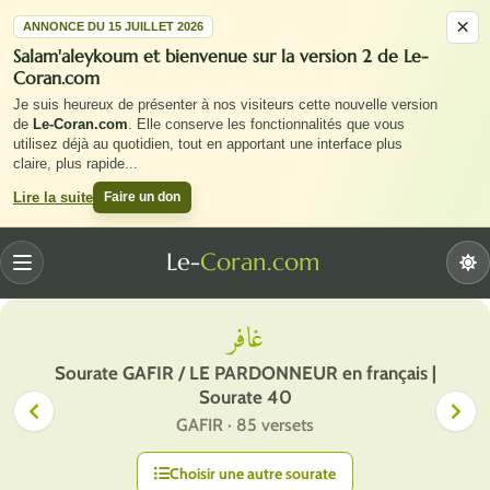
×
ANNONCE DU 15 JUILLET 2026
Salam'aleykoum et bienvenue sur la version 2 de Le-
Coran.com
Je suis heureux de présenter à nos visiteurs cette nouvelle version
de
Le-Coran.com
. Elle conserve les fonctionnalités que vous
utilisez déjà au quotidien, tout en apportant une interface plus
claire, plus rapide
...
Faire un don
Lire la suite
Le-
Coran.com
Menu
غافر
Sourate GAFIR / LE PARDONNEUR en français |
Sourate 40
GAFIR · 85 versets
Choisir une autre sourate