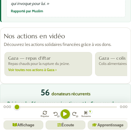
qui invoque pour lui. »
Rapporté par Muslim
Nos actions en vidéo
Découvrez les actions solidaires financées grâce à vos dons.
Gaza — repas d'iftar
Gaza — colis al
Repas chauds pour la rupture du jeûne.
Colis alimentaires po
Voir toutes nos actions à Gaza ›
56
donateurs récurrents
Rejoignez les 56 personnes qui soutiennent Le-Coran.com chaque
0:00
0:00
mois, outil 100 % gratuit depuis 2013, et qu’il le restera toujours
incha’Allah.
Répéter
Suivante
Affichage
Écoute
Apprentissage
Ils soutiennent Le-Coran.com :