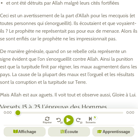
et ont été détruits par Allah malgré leurs cités fortifiées
Ceci est un avertissement de la part d’Allah pour les mecquois (et
toutes personnes qui s’enorgueillit). Ils écoutaient et que voyaient-
ils ? Le prophète ne représentait pas pour eux de menace. Alors ils
se sont enflés car le prophète ne les impressionnait pas.
De manière générale, quand on se rebelle cela représente un
signe évident que l’on s’enorgueillit contre Allah. Ainsi la punition
est que la turpitude finit par régner, les maux augmentent dans les
pays. La cause de la plupart des maux est l’orgueil et les résultats
sont la corruption et la turpitude sur Terre.
Mais Allah est aux aguets. Il voit tout et observe aussi, Gloire à Lui.
Versets 15 à 25 L’épreuve des Hommes
0:00
0:00
Dans ces passages de la sourate Al Fajr, Allah nous décrit l’épreuve
Répéter
Suivante
de l’homme. Il y a en arabe plusieurs mots différents pour
Affichage
Écoute
Apprentissage
désigner l’épreuve, le test d’Allah. Il y a le mot “mtihan” qui veut