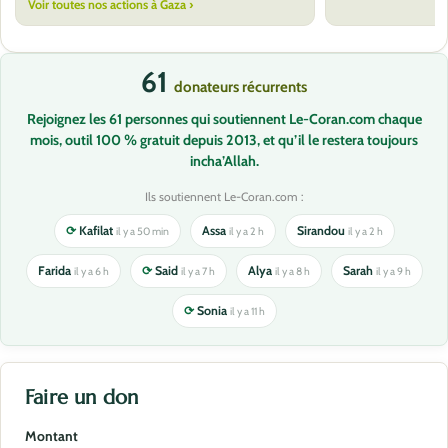
Voir toutes nos actions à Gaza ›
61
donateurs récurrents
Rejoignez les 61 personnes qui soutiennent Le-Coran.com chaque
mois, outil 100 % gratuit depuis 2013, et qu’il le restera toujours
incha’Allah.
Ils soutiennent Le-Coran.com :
⟳
Kafilat
Assa
Sirandou
il y a 50 min
il y a 2 h
il y a 2 h
Farida
⟳
Said
Alya
Sarah
il y a 6 h
il y a 7 h
il y a 8 h
il y a 9 h
⟳
Sonia
il y a 11 h
Faire un don
Montant