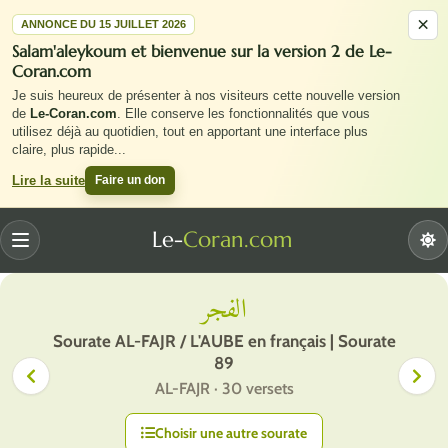
×
ANNONCE DU 15 JUILLET 2026
Salam'aleykoum et bienvenue sur la version 2 de Le-
Coran.com
Je suis heureux de présenter à nos visiteurs cette nouvelle version
de
Le-Coran.com
. Elle conserve les fonctionnalités que vous
utilisez déjà au quotidien, tout en apportant une interface plus
claire, plus rapide
...
Faire un don
Lire la suite
Le-
Coran.com
Menu
الفجر
Sourate AL-FAJR / L'AUBE en français | Sourate
89
AL-FAJR · 30 versets
Choisir une autre sourate