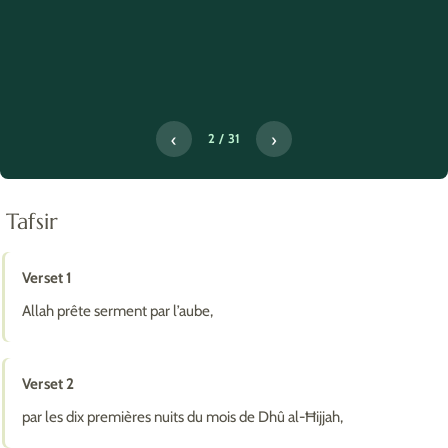
‹
›
2 / 31
Tafsir
Verset 1
Allah prête serment par l’aube,
Verset 2
par les dix premières nuits du mois de Dhû al-Ħijjah,