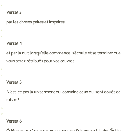
Verset 3
par les choses paires et impaires,
Verset 4
et par la nuit lorsqu’elle commence, s’écoule et se termine: que
vous serez rétribués pour vos œuvres.
Verset 5
N’est-ce pas là un serment qui convainc ceux qui sont doués de
raison?
Verset 6
Ô Messager, n’as-tu pas vu ce que ton Seigneur a fait des ‘Âd, le