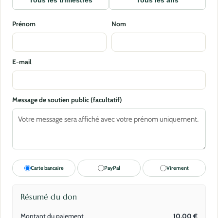
Tous les trimestres
Tous les ans
Prénom
Nom
E-mail
Message de soutien public (facultatif)
Carte bancaire
PayPal
Virement
Résumé du don
Montant du paiement
10,00
€