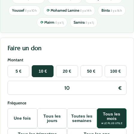
Youssef
⟳
Mohamed Lamine
Binta
il y a 10 h
il y a 14 h
il y a 16 h
⟳
Mairm
Samira
il y a 1 j
il y a 1 j
Faire un don
Montant
5 €
10 €
20 €
50 €
100 €
Fréquence
Tous les
Tous les
Toutes les
Une fois
mois
jours
semaines
★ LE PLUS UTILE