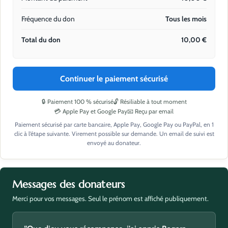
Fréquence du don
Tous les mois
Total du don
10,00
€
Continuer le paiement sécurisé
🔒 Paiement 100 % sécurisé
🔓 Résiliable à tout moment
💳 Apple Pay et Google Pay
📧 Reçu par email
Paiement sécurisé par carte bancaire, Apple Pay, Google Pay ou PayPal, en 1
clic à l’étape suivante. Virement possible sur demande. Un email de suivi est
envoyé au donateur.
Messages des donateurs
Merci pour vos messages. Seul le prénom est affiché publiquement.