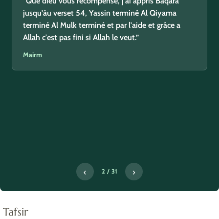
“Que dieu vous récompense, j'ai appris Baqara
jusqu'àu verset 54, Yassin terminé Al Qiyama
terminé Al Mulk terminé et par l'aide et grâce a
Allah c'est pas fini si Allah le veut.”
Mairm
‹
›
2 / 31
Tafsir