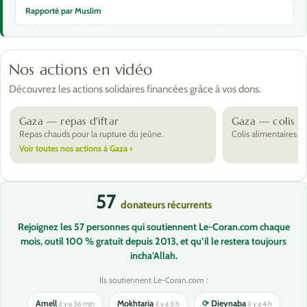
Rapporté par Muslim
Nos actions en vidéo
Découvrez les actions solidaires financées grâce à vos dons.
Gaza — repas d'iftar
Gaza — colis al
Repas chauds pour la rupture du jeûne.
Colis alimentaires po
Voir toutes nos actions à Gaza ›
57
donateurs récurrents
Rejoignez les 57 personnes qui soutiennent Le-Coran.com chaque
mois, outil 100 % gratuit depuis 2013, et qu’il le restera toujours
incha’Allah.
Ils soutiennent Le-Coran.com :
Amell
Mokhtaria
⟳
Dieynaba
il y a 36 min
il y a 3 h
il y a 4 h