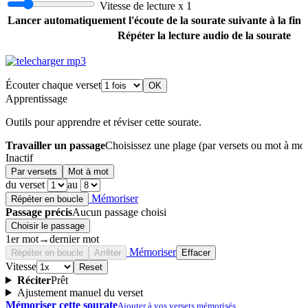
Vitesse de lecture x 1
Lancer automatiquement l'écoute de la sourate suivante à la fin de
Répéter la lecture audio de la sourate
Écouter chaque verset
Apprentissage
Outils pour apprendre et réviser cette sourate.
Travailler un passage
Choisissez une plage (par versets ou mot à mot
Inactif
Par versets
Mot à mot
du verset
au
Mémoriser
Répéter en boucle
Passage précis
Aucun passage choisi
Choisir le passage
1er mot
→
dernier mot
Mémoriser
Répéter en boucle
Arrêter
Effacer
Vitesse
Reset
Réciter
Prêt
Ajustement manuel du verset
Mémoriser cette sourate
Ajouter à vos versets mémorisés.